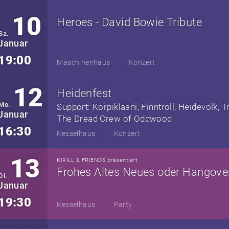
10
Heroes - David Bowie Tribute
Sa.
Januar
19:00
Maschinenhaus
Konzert
12
Heidenfest
Mo.
Support: Korpiklaani, Finntroll, Heidevolk, Tr
Januar
The Dread Crew of Oddwood
16:30
Kesselhaus
Konzert
13
KIRILL & FRIENDS präsentiert
Di.
Januar
19:30
Kesselhaus
Party