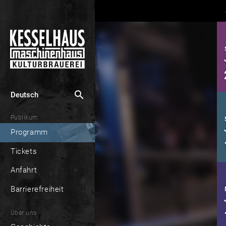
search
Deutsch
Publikum
Programm
Tickets
Anfahrt
Barrierefreiheit
Über uns