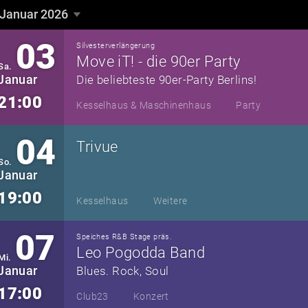
Januar 2026
Januar 2026
▼
03
Silvesterverlängerung
Move iT! - die 90er Party
Sa.
Januar
Die beliebteste 90er-Party Berlins!
21:00
Kesselhaus & Maschinenhaus
Party
04
Trivue
So.
Januar
19:00
Kesselhaus
Weitere
07
Speiches R&B Stage präs.
Leo Pogodda Band
Mi.
Januar
Blues. Rock, Soul
17:00
Club23
Konzert