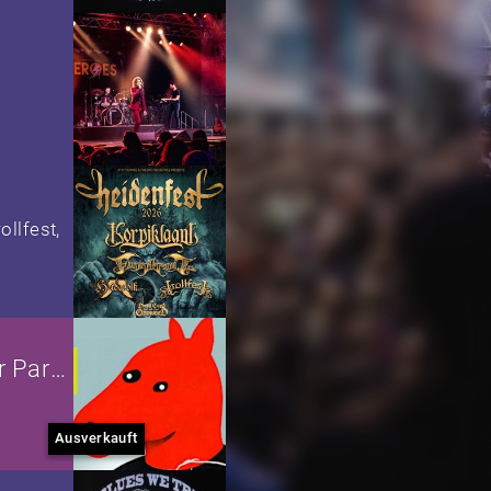
ollfest,
Frohes Altes Neues oder Hangover Party
Ausverkauft