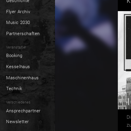
K
Geschichte
Flyer Archiv
Music 2030
Partnerschaften
Veranstalter
Booking
Kesselhaus
Maschinenhaus
Technik
Verschiedenes
Ansprechpartner
Di
Newsletter
zu