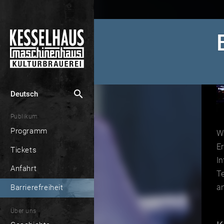
search
Deutsch
Publikum
Programm
Wi
Er
Tickets
In
Anfahrt
Te
an
Barrierefreiheit
Über uns