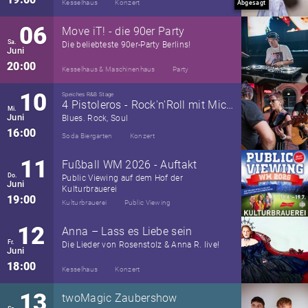
Kesselhaus
Konzert
Abgesagt
06
Move iT! - die 90er Party
Sa.
Die beliebteste 90er-Party Berlins!
Juni
20:00
Kesselhaus & Maschinenhaus
Party
10
Speiches R&B Stage
4 Pistoleros - Rock'n'Roll mit Micha Niedzwetzki, Harry Findeisen, Pitti Pflüger, Lello Lojewski
Mi.
Juni
Blues. Rock, Soul
16:00
Soda Biergarten
Konzert
11
Fußball WM 2026 - Auftakt
Do.
Public Viewing auf dem Hof der
Juni
Kulturbrauerei
19:00
Kulturbrauerei
Public Viewing
12
Anna – Lass es Liebe sein
Fr.
Die Lieder von Rosenstolz & Anna R. live!
Juni
18:00
Kesselhaus
Konzert
13
twoMagic Zaubershow