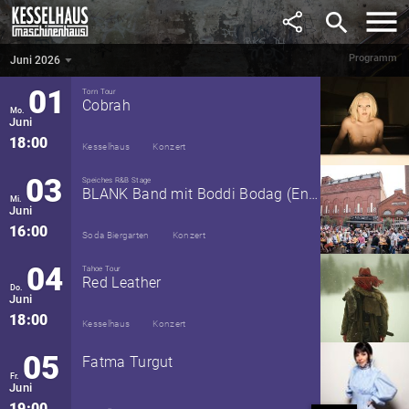
Mai
Henry
search
16:30
Kesselhaus
Festival
Programm
Juni 2026
Juni 2026
▼
01
Torn Tour
Cobrah
Mo.
Juni
18:00
Kesselhaus
Konzert
03
Speiches R&B Stage
BLANK Band mit Boddi Bodag (Engerling)
Mi.
Juni
16:00
Soda Biergarten
Konzert
04
Tahoe Tour
Red Leather
Do.
Juni
18:00
Kesselhaus
Konzert
05
Fatma Turgut
Fr.
Juni
19:00