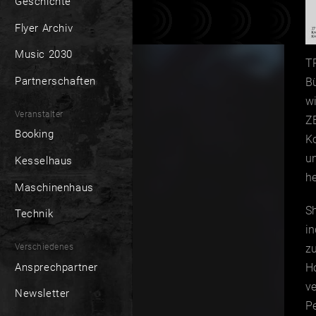
Geschichte
Flyer Archiv
Music 2030
T
Partnerschaften
B
w
Veranstalter
Z
Booking
Ko
u
Kesselhaus
he
Maschinenhaus
S
Technik
in
Verschiedenes
z
Ansprechpartner
Ho
ve
Newsletter
Pe