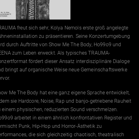
RAUMA freut sich sehr, Kolya Nemoïs erste groß angelegte
ühneninstallation zu präsentieren. Seine Konzertumgebung
ird durch Auftritte von Show Me The Body, Ho99o9 und
EENA zum Leben erweckt. Als typisches TRAUMA-
nzertformat fördert dieser Ansatz interdisziplinäre Dialoge
nd bringt auf organische Weise neue Gemeinschaftswerke
rvor.
how Me The Body hat eine ganz eigene Sprache entwickelt,
dem sie Hardcore, Noise, Rap und banjo-getriebene Rauheit
u einem physischen, reduzierten Sound verschmelzen.
99o9 arbeitet in einem ähnlich konfrontativen Register und
rmischt Punk, Hip-Hop und Horror-Ästhetik zu
rformances, die sich gleichzeitig chaotisch, theatralisch