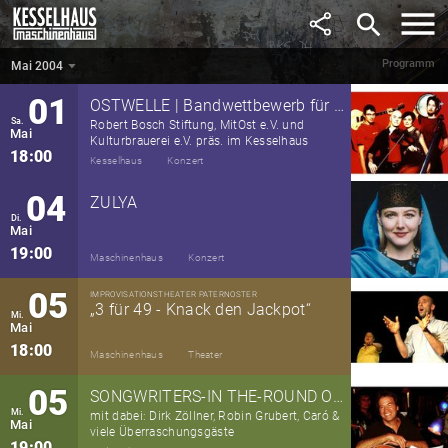
April
search
22:00
Kesselhaus
Weitere
Programm
Mai 2004
Mai 2004
▼
01
OSTWELLE | Bandwettbewerb für Berliner Musiker aus Osteuropa
Sa.
Robert Bosch Stiftung, MitOst e.V. und
Mai
Kulturbrauerei e.V. präs. im Kesselhaus
18:00
Kesselhaus
Konzert
04
ZULYA
Di.
Mai
19:00
Maschinenhaus
Konzert
05
IMPROVISATIONSTHEATER PATERNOSTER
„3 für 49 - Knack den Jackpot“
Mi.
Mai
18:00
Maschinenhaus
Theater
05
SONGWRITERS-IN THE-ROUND ON TOUR
Mi.
mit dabei: Dirk Zöllner, Robin Grubert, Caró &
Mai
viele Überraschungsgäste
19:00