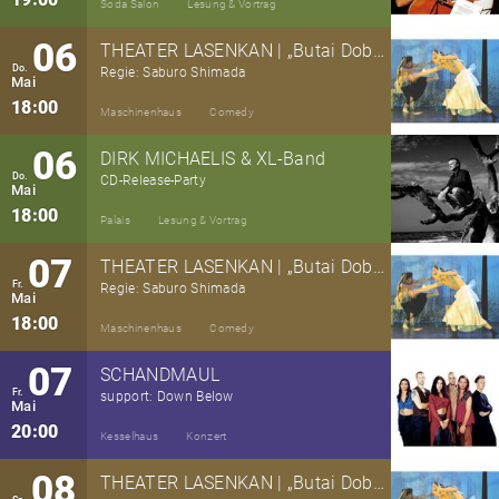
Soda Salon
Lesung & Vortrag
06
THEATER LASENKAN | „Butai Dobuzu“ („Bühnentiere“)
Do.
Regie: Saburo Shimada
Mai
18:00
Maschinenhaus
Comedy
06
DIRK MICHAELIS & XL-Band
Do.
CD-Release-Party
Mai
18:00
Palais
Lesung & Vortrag
07
THEATER LASENKAN | „Butai Dobuzu“ („Bühnentiere“)
Fr.
Regie: Saburo Shimada
Mai
18:00
Maschinenhaus
Comedy
07
SCHANDMAUL
Fr.
support: Down Below
Mai
20:00
Kesselhaus
Konzert
08
THEATER LASENKAN | „Butai Dobuzu“ („Bühnentiere“)