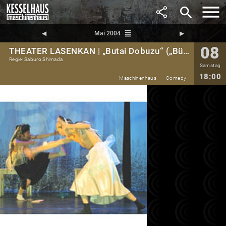
search
reorder
◀︎
Mai 2004
▶︎
08
THEATER LASENKAN | „Butai Dobuzu“ („Bühnentiere“)
Regie: Saburo Shimada
Samstag
18:00
Maschinenhaus
Comedy