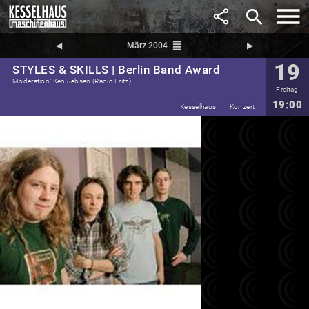
search
reorder
◀︎
März 2004
▶︎
19
STYLES & SKILLS | Berlin Band Award
Moderation: Ken Jebsen (Radio Fritz)
Freitag
19:00
Kesselhaus
Konzert