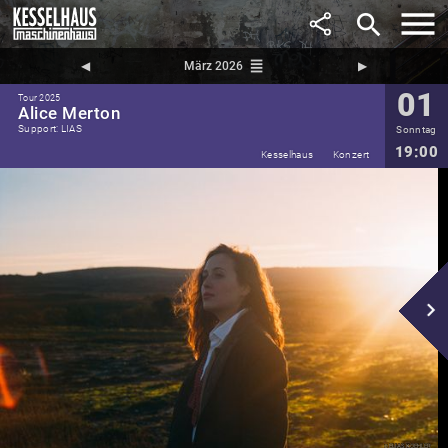
search
reorder
◀︎
März 2026
▶︎
01
Tour 2025
Alice Merton
Support: LIAS
Sonntag
19:00
Kesselhaus
Konzert
navigate_next
Elias Koehler
©