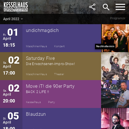
März
search
18:00
Maschinenhaus
Konzert
Programm
April 2022
April 2022
▼
01
undichmagdich
Fr.
April
18:15
Maschinenhaus
Konzert
Nachholtermin
02
Saturday Five
Sa.
Die Erwachsenen-Impro-Show!
April
17:00
Maschinenhaus
Theater
02
Move iT! die 90er Party
Sa.
BACK 2 LIFE !!
April
20:00
Kesselhaus
Party
05
Blaudzun
Di.
April
18:00