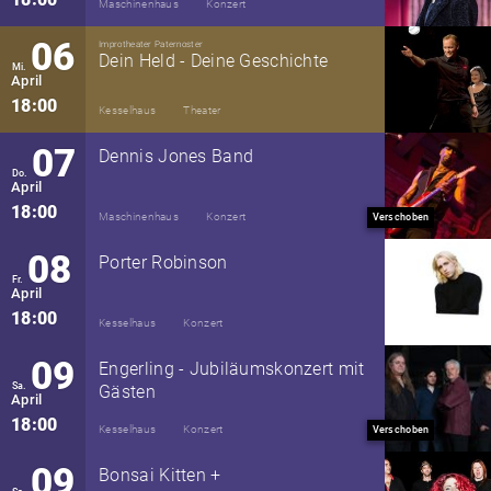
Maschinenhaus
Konzert
06
Improtheater Paternoster
Dein Held - Deine Geschichte
Mi.
April
18:00
Kesselhaus
Theater
07
Dennis Jones Band
Do.
April
18:00
Maschinenhaus
Konzert
Verschoben
08
Porter Robinson
Fr.
April
18:00
Kesselhaus
Konzert
09
Engerling - Jubiläumskonzert mit
Sa.
Gästen
April
18:00
Kesselhaus
Konzert
Verschoben
09
Bonsai Kitten +