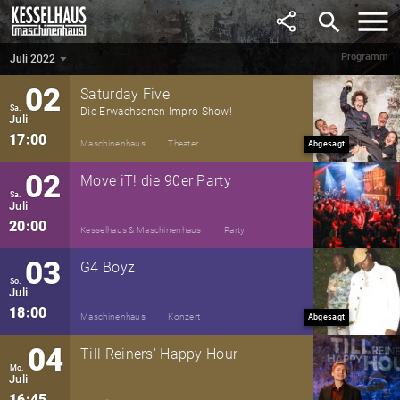
Juni
search
18:00
Kesselhaus
Konzert
Nachholtermin
Programm
Juli 2022
Juli 2022
▼
02
Saturday Five
Sa.
Die Erwachsenen-Impro-Show!
Juli
17:00
Maschinenhaus
Theater
Abgesagt
02
Move iT! die 90er Party
Sa.
Juli
20:00
Kesselhaus & Maschinenhaus
Party
03
G4 Boyz
So.
Juli
18:00
Maschinenhaus
Konzert
Abgesagt
04
Till Reiners' Happy Hour
Mo.
Juli
16:45