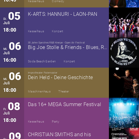
Kesselhaus
Comedy
05
K-ARTS: HANNURI - LAON-PAN
Di.
Juli
18:00
Kesselhaus
Konzert
06
30 Jahre Speiches R&B Kneipe - Open Air Festival
Big Joe Stolle & Friends - Blues, Rock, Soul
Mi.
Juli
16:00
Soda Beach Garden
Konzert
06
Improtheater Paternoster
Dein Held - Deine Geschichte
Mi.
Juli
18:00
Maschinenhaus
Theater
08
Das 16+ MEGA Summer Festival
Fr.
Juli
18:00
Kesselhaus
Party
09
CHRISTIAN SMITHS and his