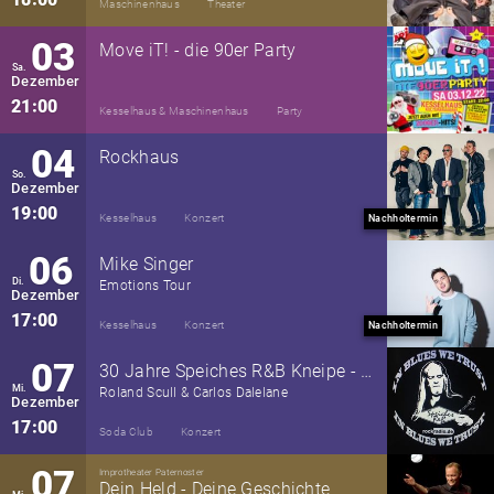
Maschinenhaus
Theater
03
Move iT! - die 90er Party
Sa.
Dezember
21:00
Kesselhaus & Maschinenhaus
Party
04
Rockhaus
So.
Dezember
19:00
Kesselhaus
Konzert
Nachholtermin
06
Mike Singer
Di.
Emotions Tour
Dezember
17:00
Kesselhaus
Konzert
Nachholtermin
07
30 Jahre Speiches R&B Kneipe - Open Air Festival - In Blues We Trust
Mi.
Roland Scull & Carlos Dalelane
Dezember
17:00
Soda Club
Konzert
07
Improtheater Paternoster
Dein Held - Deine Geschichte