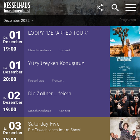
November
„Ich hasse meine Freunde”
search
19:00
Maschinenhaus
Lesung
Programm
Dezember 2022
Dezember 2022
▼
01
LOOPY "DEPARTED TOUR"
Do.
Dezember
19:00
Maschinenhaus
Konzert
01
Yüzyüzeyken Konuşuruz
Do.
Dezember
20:00
Kesselhaus
Konzert
02
Die Zöllner … feiern
Fr.
Dezember
19:00
Maschinenhaus
Konzert
03
Saturday Five
Sa.
Die Erwachsenen-Impro-Show!
Dezember
18:00