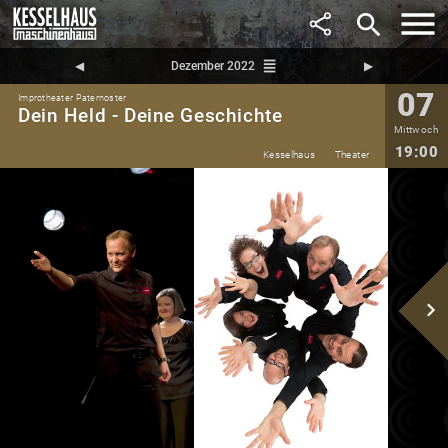
search
reorder
◀︎
Dezember 2022
▶︎
07
Improtheater Paternoster
Dein Held - Deine Geschichte
Mittwoch
19:00
Kesselhaus
Theater
navigate_next