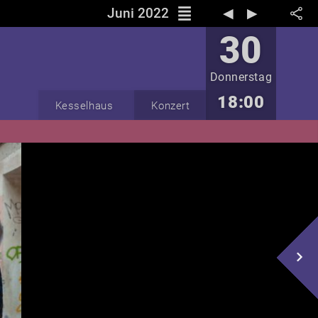
reorder
Juni 2022
◀︎
▶︎
30
Donnerstag
18:00
Kesselhaus
Konzert
navigate_next