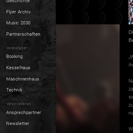
Geschichte
Flyer Archiv
Music 2030
D
Partnerschaften
Be
Veranstalter
Booking
„
ih
Kesselhaus
Maschinenhaus
N
za
Technik
s
Verschiedenes
z
Ansprechpartner
n
Newsletter
W