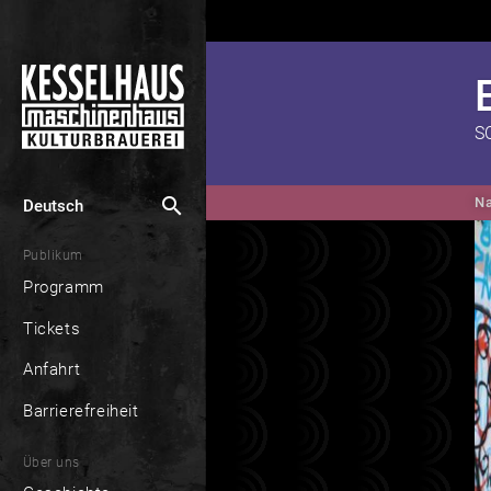
S
search
Na
Deutsch
Publikum
Programm
Tickets
Anfahrt
Barrierefreiheit
Über uns