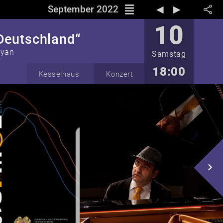
reorder
September 2022
◀︎
▶︎
10
Deutschland“
lyan
Samstag
18:00
Kesselhaus
Konzert
navigate_next