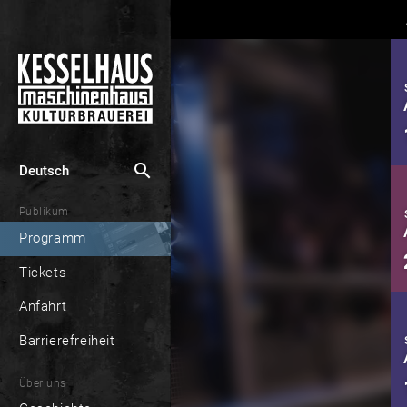
search
Deutsch
Publikum
Programm
Tickets
Anfahrt
Barrierefreiheit
Über uns