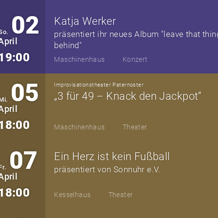
02
Katja Werker
So.
präsentiert ihr neues Album "leave that thin
April
behind"
19:00
Maschinenhaus
Konzert
05
Improvisationstheater Paternoster
„3 für 49 – Knack den Jackpot“
Mi.
April
18:00
Maschinenhaus
Theater
07
Ein Herz ist kein Fußball
Fr.
präsentiert von Sonnuhr e.V.
April
18:00
Kesselhaus
Theater