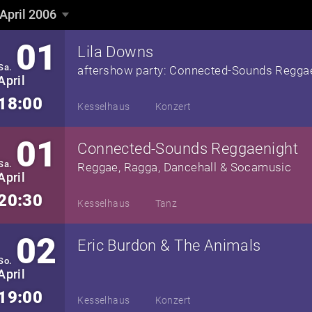
April 2006
April 2006
▼
01
Lila Downs
Sa.
aftershow party: Connected-Sounds Regga
April
18:00
Kesselhaus
Konzert
01
Connected-Sounds Reggaenight
Sa.
Reggae, Ragga, Dancehall & Socamusic
April
20:30
Kesselhaus
Tanz
02
Eric Burdon & The Animals
So.
April
19:00
Kesselhaus
Konzert