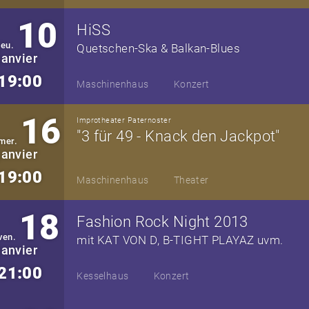
10
HiSS
jeu.
Quetschen-Ska & Balkan-Blues
janvier
19:00
Maschinenhaus
Konzert
16
Improtheater Paternoster
"3 für 49 - Knack den Jackpot"
mer.
janvier
19:00
Maschinenhaus
Theater
18
Fashion Rock Night 2013
ven.
mit KAT VON D, B-TIGHT PLAYAZ uvm.
janvier
21:00
Kesselhaus
Konzert