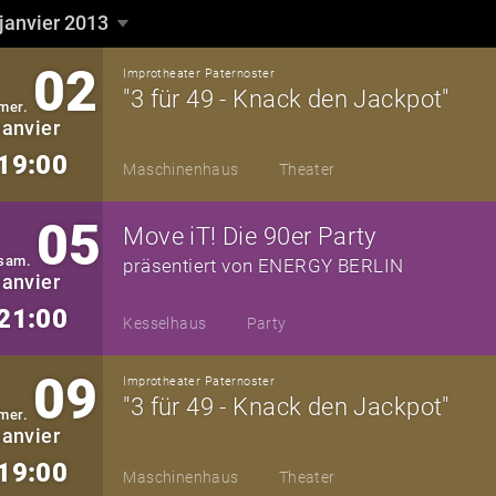
janvier 2013
janvier 2013
▼
02
Improtheater Paternoster
"3 für 49 - Knack den Jackpot"
mer.
janvier
19:00
Maschinenhaus
Theater
05
Move iT! Die 90er Party
sam.
präsentiert von ENERGY BERLIN
janvier
21:00
Kesselhaus
Party
09
Improtheater Paternoster
"3 für 49 - Knack den Jackpot"
mer.
janvier
19:00
Maschinenhaus
Theater