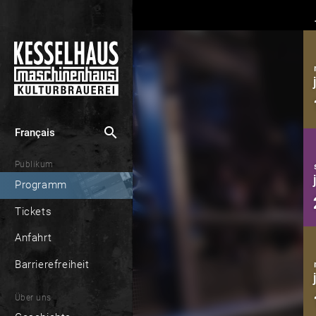
search
Français
Publikum
Programm
Tickets
Anfahrt
Barrierefreiheit
Über uns