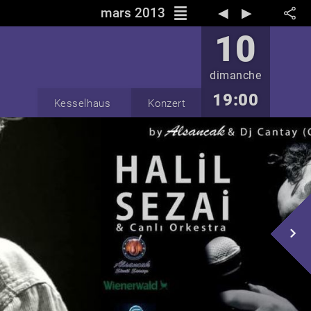
reorder
mars 2013
◀︎
▶︎
10
dimanche
19:00
Kesselhaus
Konzert
navigate_next