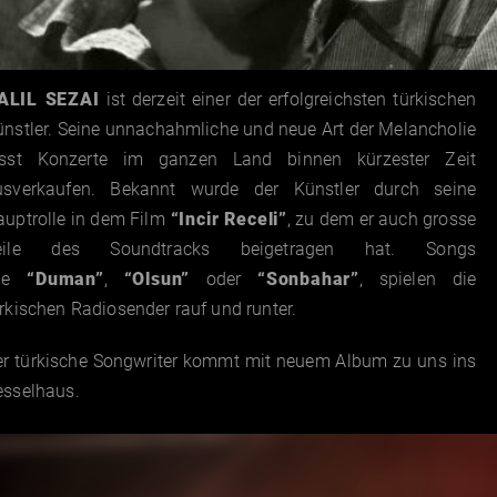
ALIL SEZAI
ist derzeit einer der erfolgreichsten türkischen
ünstler. Seine unnachahmliche und neue Art der Melancholie
ässt Konzerte im ganzen Land binnen kürzester Zeit
usverkaufen. Bekannt wurde der Künstler durch seine
uptrolle in dem Film
“Incir Receli”
, zu dem er auch grosse
eile des Soundtracks beigetragen hat. Songs
ie
“Duman”
,
“Olsun”
oder
“Sonbahar”
, spielen die
rkischen Radiosender rauf und runter.
er türkische Songwriter kommt mit neuem Album zu uns ins
esselhaus.