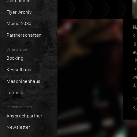
Geschichte
Flyer Archiv
Music 2030
H
Partnerschaften
K
l
Veranstalter
a
Booking
Ha
T
Kesselhaus
w
Maschinenhaus
tü
Technik
D
Verschiedenes
K
Ansprechpartner
Newsletter