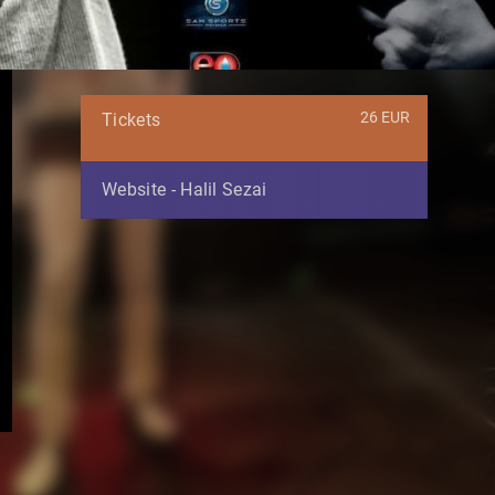
26 EUR
Tickets
Website - Halil Sezai