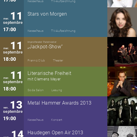
Kesselhaus
TV-Aufzeichnung
11
Stars von Morgen
mer.
septembre
17:00
Kesselhaus
TV-Aufzeichnung
11
Improtheater Paternoster
„Jackpot-Show“
mer.
septembre
18:00
Frannz Club
Theater
11
Literarische Freiheit
mer.
mit Clemens Meyer
septembre
18:00
Soda Salon
Lesung
13
Metal Hammer Awards 2013
ven.
septembre
19:00
Kesselhaus
Konzert
14
Haudegen Open Air 2013