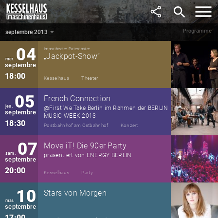
août
search
16:00
Kulturbrauerei
Literatur
Programme
septembre 2013
septembre 2013
▼
04
Improtheater Paternoster
„Jackpot-Show“
mer.
septembre
18:00
Kesselhaus
Theater
05
French Connection
jeu.
@First We Take Berlin im Rahmen der BERLIN
septembre
MUSIC WEEK 2013
18:30
Postbahnhof am Ostbahnhof
Konzert
07
Move iT! Die 90er Party
sam.
präsentiert von ENERGY BERLIN
septembre
20:00
Kesselhaus
Party
10
Stars von Morgen
mar.
septembre
17:00