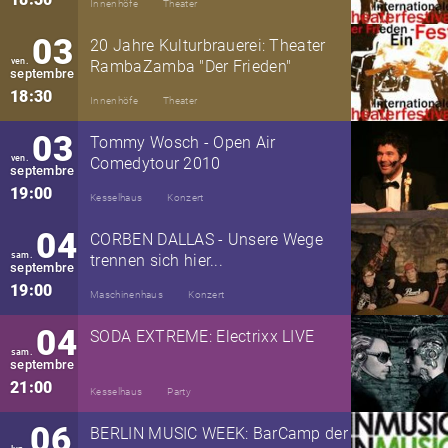
Innenhöfe
Theater
03
20 Jahre Kulturbrauerei: Theater
ven.
RambaZamba "Der Frieden"
septembre
18:30
Innenhöfe
Theater
03
Tommy Wosch - Open Air
ven.
Comedytour 2010
septembre
19:00
Kesselhaus
Konzert
04
CORBEN DALLAS - Unsere Wege
sam.
trennen sich hier...
septembre
19:00
Maschinenhaus
Konzert
04
SODA EXTREME: Electrixx LIVE
sam.
septembre
21:00
Kesselhaus
Party
06
BERLIN MUSIC WEEK: BarCamp der