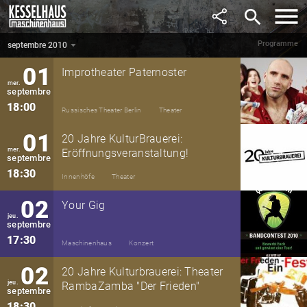
août
search
15:00
Innenhöfe
Konzert
Programme
septembre 2010
septembre 2010
▼
01
Improtheater Paternoster
mer.
septembre
18:00
Russisches Theater Berlin
Theater
01
20 Jahre KulturBrauerei:
mer.
Eröffnungsveranstaltung!
septembre
18:30
Innenhöfe
Theater
02
Your Gig
jeu.
septembre
17:30
Maschinenhaus
Konzert
02
20 Jahre Kulturbrauerei: Theater
jeu.
RambaZamba "Der Frieden"
septembre
18:30