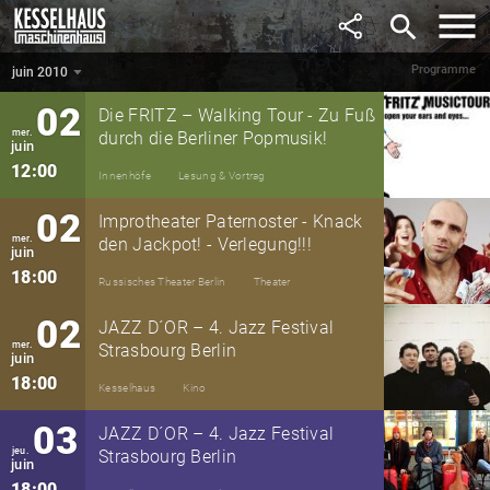
mai
search
12:00
Innenhöfe
Lesung & Vortrag
Programme
juin 2010
juin 2010
▼
02
Die FRITZ – Walking Tour - Zu Fuß
mer.
durch die Berliner Popmusik!
juin
12:00
Innenhöfe
Lesung & Vortrag
02
Improtheater Paternoster - Knack
mer.
den Jackpot! - Verlegung!!!
juin
18:00
Russisches Theater Berlin
Theater
02
JAZZ D´OR – 4. Jazz Festival
mer.
Strasbourg Berlin
juin
18:00
Kesselhaus
Kino
03
JAZZ D´OR – 4. Jazz Festival
jeu.
Strasbourg Berlin
juin
18:00