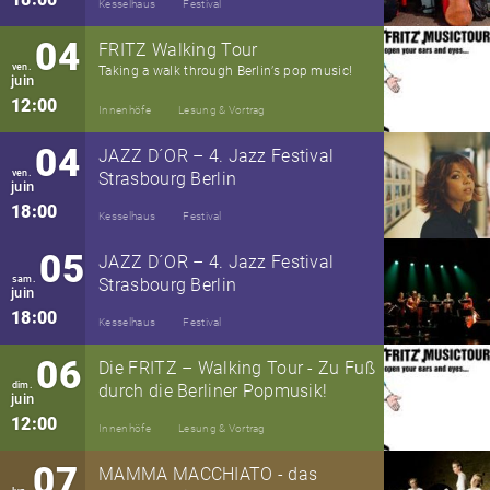
Kesselhaus
Festival
04
FRITZ Walking Tour
ven.
Taking a walk through Berlin’s pop music!
juin
12:00
Innenhöfe
Lesung & Vortrag
04
JAZZ D´OR – 4. Jazz Festival
ven.
Strasbourg Berlin
juin
18:00
Kesselhaus
Festival
05
JAZZ D´OR – 4. Jazz Festival
sam.
Strasbourg Berlin
juin
18:00
Kesselhaus
Festival
06
Die FRITZ – Walking Tour - Zu Fuß
dim.
durch die Berliner Popmusik!
juin
12:00
Innenhöfe
Lesung & Vortrag
07
MAMMA MACCHIATO - das