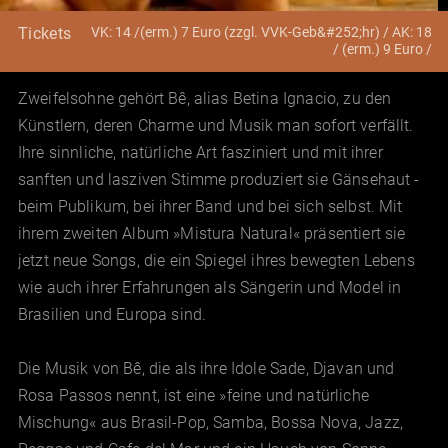
VK: 14 /(erm.) 7 Euro (zzgl. VVK-Geb&#252;hr) / AK: 18
Tickets
/ (erm.) 9 Euro /
Zweifelsohne gehört Bê, alias Betina Ignacio, zu den
Künstlern, deren Charme und Musik man sofort verfällt.
Ihre sinnliche, natürliche Art fasziniert und mit ihrer
sanften und lasziven Stimme produziert sie Gänsehaut -
beim Publikum, bei ihrer Band und bei sich selbst. Mit
ihrem zweiten Album »Mistura Natural« präsentiert sie
jetzt neue Songs, die ein Spiegel ihres bewegten Lebens
wie auch ihrer Erfahrungen als Sängerin und Model in
Brasilien und Europa sind.
Die Musik von Bê, die als ihre Idole Sade, Djavan und
Rosa Passos nennt, ist eine »feine und natürliche
Mischung« aus Brasil-Pop, Samba, Bossa Nova, Jazz,