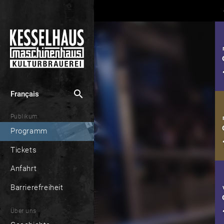
search
Français
Publikum
Programm
Tickets
Anfahrt
Barrierefreiheit
Über uns