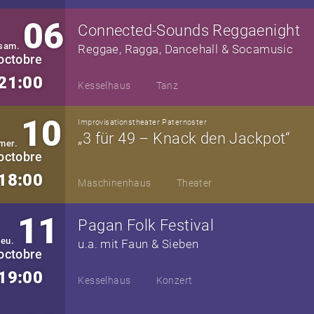
06
Connected-Sounds Reggaenight
sam.
Reggae, Ragga, Dancehall & Socamusic
octobre
21:00
Kesselhaus
Tanz
10
Improvisationstheater Paternoster
„3 für 49 – Knack den Jackpot“
mer.
octobre
18:00
Maschinenhaus
Theater
11
Pagan Folk Festival
jeu.
u.a. mit Faun & Sieben
octobre
19:00
Kesselhaus
Konzert