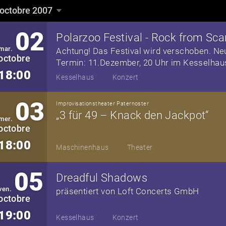
octobre 2007
octobre 2007
▼
02
mar.
Achtung! Das Festival wird verschoben. Ne
octobre
Termin: 11.Dezember, 20 Uhr im Kesselhau
18:00
Kesselhaus
Konzert
03
Improvisationstheater Paternoster
„3 für 49 – Knack den Jackpot“
mer.
octobre
18:00
Maschinenhaus
Theater
05
Dreadful Shadows
ven.
präsentiert von Loft Concerts GmbH
octobre
19:00
Kesselhaus
Konzert