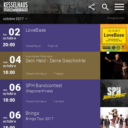
septembre
search
21:00
Maschinenhaus
Party
Programme
octobre 2017
octobre 2017
▼
02
LoveBase
lun.
octobre
20:00
Kesselhaus
Festival
04
Improtheater Paternoster
Dein Held - Deine Geschichte
mer.
octobre
18:00
Maschinenhaus
Theater
06
SPH Bandcontest
ven.
(Regional-Finale)
octobre
18:00
Maschinenhaus
Konzert
06
Brings
ven.
Brings Tour 2017
octobre
18:00