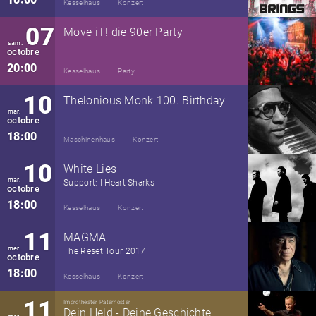
Kesselhaus
Konzert
07
Move iT! die 90er Party
sam.
octobre
20:00
Kesselhaus
Party
10
Thelonious Monk 100. Birthday
mar.
octobre
18:00
Maschinenhaus
Konzert
10
White Lies
mar.
Support: I Heart Sharks
octobre
18:00
Kesselhaus
Konzert
11
MAGMA
mer.
The Reset Tour 2017
octobre
18:00
Kesselhaus
Konzert
11
Improtheater Paternoster
Dein Held - Deine Geschichte