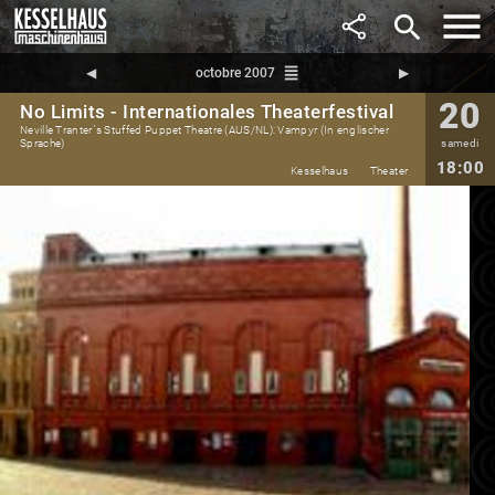
search
reorder
◀︎
octobre 2007
▶︎
20
No Limits - Internationales Theaterfestival
Neville Tranter´s Stuffed Puppet Theatre (AUS/NL): Vampyr (In englischer
Sprache)
samedi
18:00
Kesselhaus
Theater