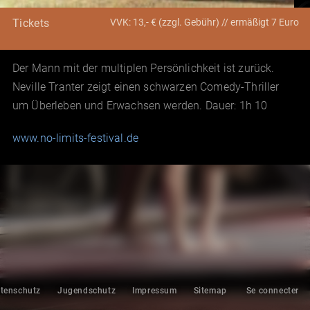
VVK: 13,- € (zzgl. Gebühr) // ermäßigt 7 Euro
Tickets
Der Mann mit der multiplen Persönlichkeit ist zurück.
Neville Tranter zeigt einen schwarzen Comedy-Thriller
um Überleben und Erwachsen werden. Dauer: 1h 10
www.no-limits-festival.de
tenschutz
Jugendschutz
Impressum
Sitemap
Se connecter