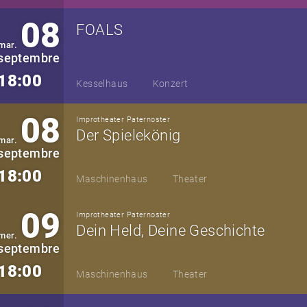
08
FOALS
mar.
septembre
18:00
Kesselhaus
Konzert
08
Improtheater Paternoster
Der Spielekönig
mar.
septembre
18:00
Maschinenhaus
Theater
09
Improtheater Paternoster
Dein Held, Deine Geschichte
mer.
septembre
18:00
Maschinenhaus
Theater