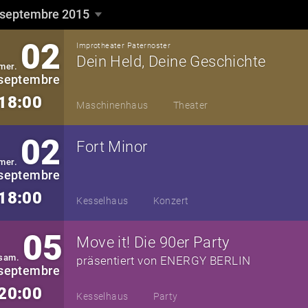
septembre 2015
septembre 2015
▼
02
Improtheater Paternoster
Dein Held, Deine Geschichte
mer.
septembre
18:00
Maschinenhaus
Theater
02
Fort Minor
mer.
septembre
18:00
Kesselhaus
Konzert
05
Move it! Die 90er Party
sam.
präsentiert von ENERGY BERLIN
septembre
20:00
Kesselhaus
Party