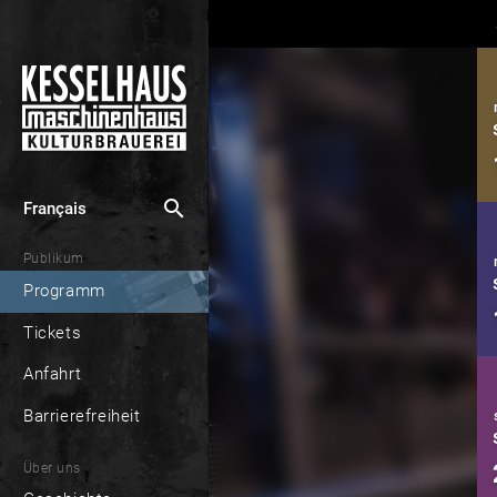
search
Français
Publikum
Programm
Tickets
Anfahrt
Barrierefreiheit
Über uns