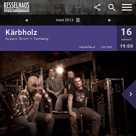
search
reorder
◀︎
mars 2013
▶︎
16
Kärbholz
Support: "Enorm" + "Fahrlässig"
samedi
19:00
Kesselhaus
Konzert
navigate_next