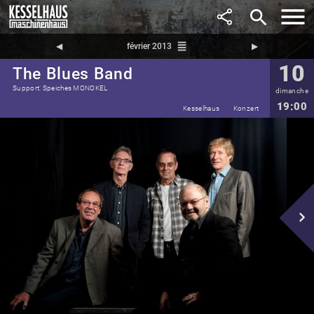
search
reorder
◀︎
février 2013
▶︎
10
The Blues Band
Support: Speiches MONOKEL
dimanche
19:00
Kesselhaus
Konzert
navigate_next