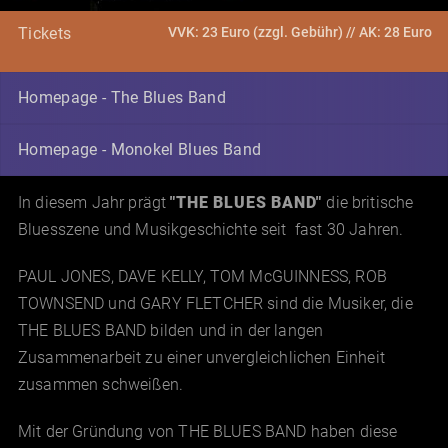
VVK: 23 Euro (zzgl. Gebühr) // AK: 28 Euro
Tickets
Homepage - The Blues Band
Homepage - Monokel Blues Band
In diesem Jahr prägt
"THE BLUES BAND"
die britische
Bluesszene und Musikgeschichte seit fast 30 Jahren.
PAUL JONES, DAVE KELLY, TOM McGUINNESS, ROB
TOWNSEND und GARY FLETCHER sind die Musiker, die
THE BLUES BAND bilden und in der langen
Zusammenarbeit zu einer unvergleichlichen Einheit
zusammen schweißen.
Mit der Gründung von THE BLUES BAND haben diese