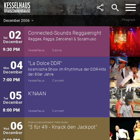
November
mit der Kulturbrauerei e.V. u. dem DAAD
search
7:00 PM
Kesselhaus
Concert
Program
December 2006
December 2006
▼
02
Connected-Sounds Reggaenight
Sat
Reggae, Ragga, Dancehall & Socamusic
December
9:30 PM
Kesselhaus
Dance
04
"La Dolce DDR"
Mon
kosmische Show im Rhythmus der DDR-Hits
December
der 80er Jahre
7:00 PM
Kesselhaus
Concert
05
K'NAAN
Tue
December
8:00 PM
Kesselhaus
Concert
06
Improvisationstheater Paternoster
"3 für 49 - Knack den Jackpot"
Wed
December