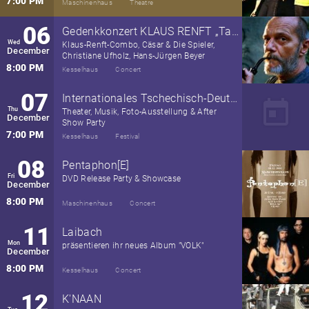
7:00 PM
Maschinenhaus
Theatre
06
Gedenkkonzert KLAUS RENFT „Tanzt auf meinem Grab!“
Wed
Klaus-Renft-Combo, Cäsar & Die Spieler,
December
Christiane Ufholz, Hans-Jürgen Beyer
8:00 PM
Kesselhaus
Concert
07
Internationales Tschechisch-Deutsch-Jüdisches Kulturfestival „Neun Tore“ in Berlin
today
Thu
Theater, Musik, Foto-Ausstellung & After
December
Show Party
7:00 PM
Kesselhaus
Festival
08
Pentaphon[E]
Fri
DVD Release Party & Showcase
December
8:00 PM
Maschinenhaus
Concert
11
Laibach
Mon
präsentieren ihr neues Album "VOLK"
December
8:00 PM
Kesselhaus
Concert
12
K'NAAN