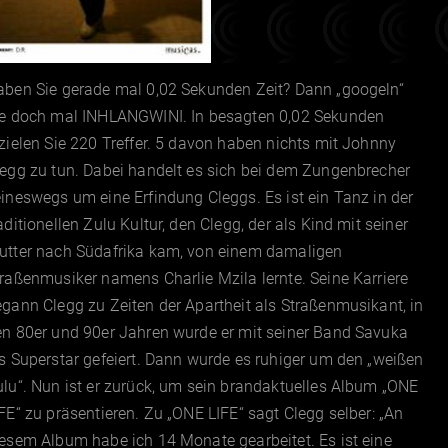
aben Sie gerade mal 0,02 Sekunden Zeit? Dann „googeln“
ie doch mal INHLANGWINI. In besagten 0,02 Sekunden
zielen Sie 220 Treffer. 5 davon haben nichts mit Johnny
egg zu tun. Dabei handelt es sich bei dem Zungenbrecher
ineswegs um eine Erfindung Cleggs. Es ist ein Tanz in der
aditionellen Zulu Kultur, den Clegg, der als Kind mit seiner
utter nach Südafrika kam, von einem damaligen
raßenmusiker namens Charlie Mzila lernte. Seine Karriere
gann Clegg zu Zeiten der Apartheit als Straßenmusikant, in
en 80er und 90er Jahren wurde er mit seiner Band Savuka
s Superstar gefeiert. Dann wurde es ruhiger um den „weißen
lu“. Nun ist er zurück, um sein brandaktuelles Album „ONE
FE“ zu präsentieren. Zu „ONE LIFE“ sagt Clegg selber: „An
esem Album habe ich 14 Monate gearbeitet. Es ist eine