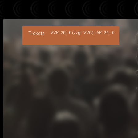
VVK: 20,- € (zzgl. VVG) | AK: 26,- €
Tickets