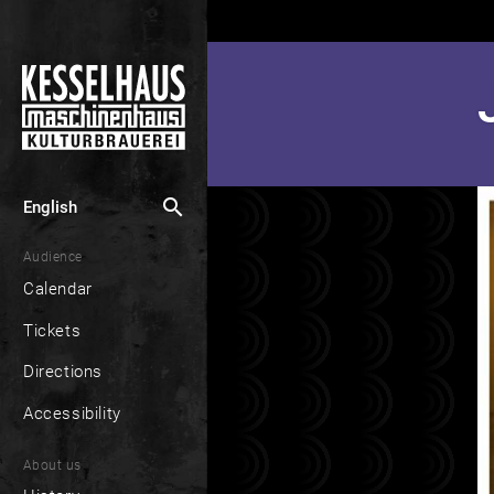
search
English
Audience
Calendar
Tickets
Directions
Accessibility
About us