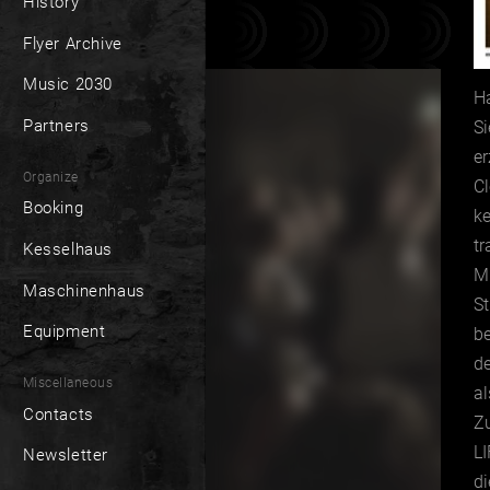
History
Flyer Archive
Music 2030
H
Partners
S
er
Organize
Cl
Booking
ke
tr
Kesselhaus
M
Maschinenhaus
St
Equipment
be
d
Miscellaneous
al
Contacts
Zu
LI
Newsletter
di