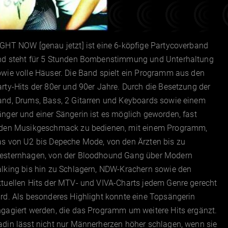
GHT NOW [genau jetzt] ist eine 6-köpfige Partycoverband
nd steht für 5 Stunden Bombenstimmung und Unterhaltung
wie volle Häuser. Die Band spielt ein Programm aus den
rty-Hits der 80er und 90er Jahre. Durch die Besetzung der
and, Drums, Bass, 2 Gitarren und Keyboards sowie einem
nger und einer Sängerin ist es möglich geworden, fast
eden Musikgeschmack zu bedienen, mit einem Programm,
as von U2 bis Depeche Mode, von den Ärzten bis zu
esternhagen, von der Bloodhound Gang über Modern
alking bis hin zu Schlagern, NDW-Krachern sowie den
tuellen Hits der MTV- und VIVA-Charts jedem Genre gerecht
rd. Als besonderes Highlight konnte eine Topsängerin
gagiert werden, die das Programm um weitere Hits ergänzt.
din lässt nicht nur Männerherzen höher schlagen, wenn sie