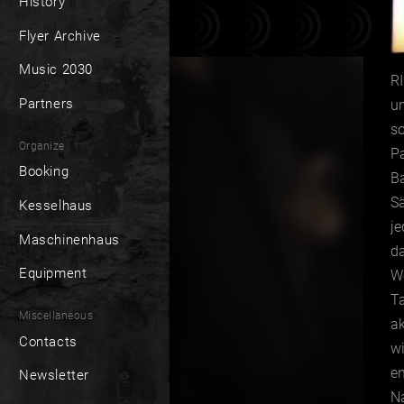
History
Flyer Archive
Music 2030
RI
Partners
u
so
Organize
Pa
Booking
B
Sä
Kesselhaus
j
Maschinenhaus
d
Equipment
W
T
Miscellaneous
ak
Contacts
wi
en
Newsletter
Na