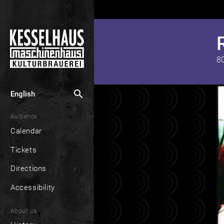
8
search
English
Audience
Calendar
Tickets
Directions
Accessibility
About us