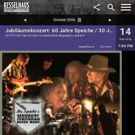
search
reorder
◀︎
October 2006
▶︎
14
Jubiläumskonzert: 60 Jahre Speiche / 30 Jahre Monokel
ACHTUNG! Das Konzert musste leider abgesagt werden!!!
Saturday
7:00 PM
Kesselhaus
Concert