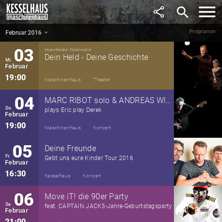
Januar
search
21:00
Kesselhaus
Party
Programm
Februar 2016
Februar 2016
▼
03
Improtheater Paternoster
Dein Held - Deine Geschichte
Mi.
Februar
19:00
Maschinenhaus
Theater
04
MARC RIBOT solo & ANDREAS WILLERS
Do.
plays Eric play Derek
Februar
19:00
Maschinenhaus
Konzert
05
Deine Freunde
Fr.
Gebt uns eure Kinder Tour 2016
Februar
16:30
Kesselhaus
Konzert
06
Move iT! die 90er Party
Sa.
feat. CAPTAIN JACK5-Jahre-Geburtstagsparty
Februar
21:00