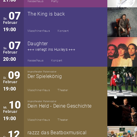
Kesselhaus
Party
07
The King is back
So.
Februar
19:00
Maschinenhaus
Konzert
07
Daughter
So.
+++ verlegt ins Huxleys +++
Februar
20:00
Kesselhaus
Konzert
09
Improtheater Paternoster
Der Spielekönig
Di.
Februar
19:00
Maschinenhaus
Theater
10
Improtheater Paternoster
Dein Held - Deine Geschichte
Mi.
Februar
19:00
Maschinenhaus
Theater
12
razzz das Beatboxmusical