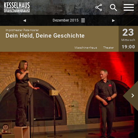
search
reorder
◀︎
Dezember 2015
▶︎
23
Improtheater Paternoster
Dein Held, Deine Geschichte
Mittwoch
19:00
Maschinenhaus
Theater
navigate_next