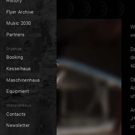
History
Flyer Archive
Music 2030
W
Partners
wo
D
Organize
de
Booking
s
Kesselhaus
Ob
Maschinenhaus
A
Equipment
un
Miscellaneous
Am
Contacts
„H
Newsletter
u