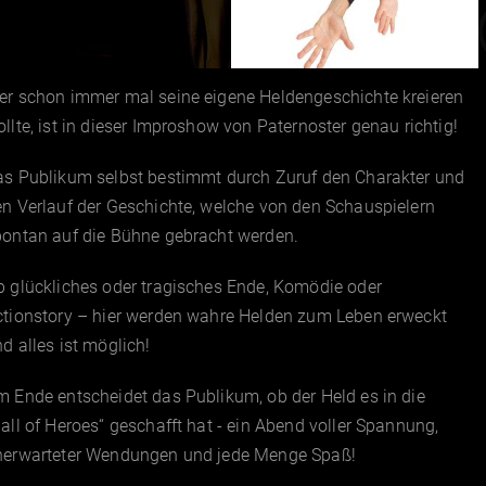
er schon immer mal seine eigene Heldengeschichte kreieren
llte, ist in dieser Improshow von Paternoster genau richtig!
as Publikum selbst bestimmt durch Zuruf den Charakter und
n Verlauf der Geschichte, welche von den Schauspielern
pontan auf die Bühne gebracht werden.
 glückliches oder tragisches Ende, Komödie oder
ctionstory – hier werden wahre Helden zum Leben erweckt
d alles ist möglich!
 Ende entscheidet das Publikum, ob der Held es in die
all of Heroes“ geschafft hat - ein Abend voller Spannung,
nerwarteter Wendungen und jede Menge Spaß!