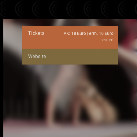
Tickets
AK: 18 Euro | erm. 16 Euro
seated
Website