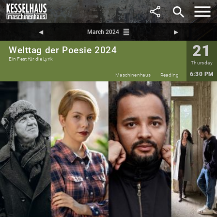
search
reorder
◀︎
March 2024
▶︎
21
Welttag der Poesie 2024
Ein Fest für die Lyrik
Thursday
6:30 PM
Maschinenhaus
Reading