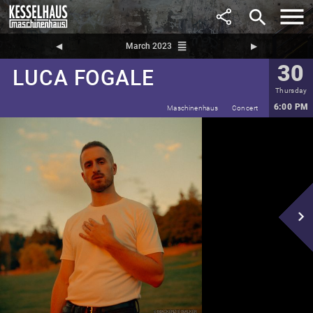
search
reorder
◀︎
March 2023
▶︎
30
LUCA FOGALE
Thursday
6:00 PM
Maschinenhaus
Concert
navigate_next
Mackenzie Walker
©