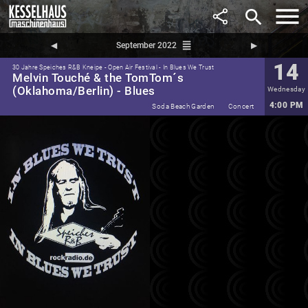
search
reorder
◀︎
September 2022
▶︎
14
30 Jahre Speiches R&B Kneipe - Open Air Festival - In Blues We Trust
Melvin Touché & the TomTom´s
(Oklahoma/Berlin) - Blues
Wednesday
4:00 PM
Soda Beach Garden
Concert