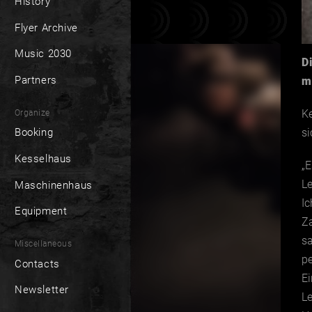
History
Flyer Archive
Music 2030
D
Partners
m
Ke
Organize
si
Booking
Kesselhaus
„E
Le
Maschinenhaus
Ic
Equipment
Z
sa
Miscellaneous
pe
Contacts
Ei
Newsletter
Le