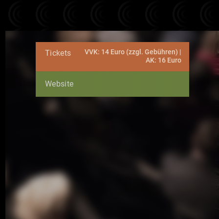
VVK: 14 Euro (zzgl. Gebühren) |
Tickets
AK: 16 Euro
Website