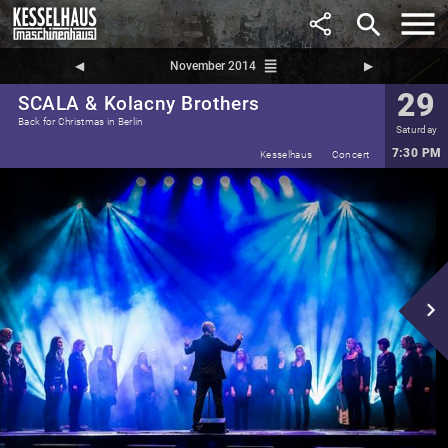
search
reorder
◀︎
November 2014
▶︎
29
SCALA & Kolacny Brothers
Back for Christmas in Berlin
Saturday
7:30 PM
Kesselhaus
Concert
navigate_next