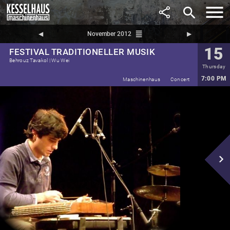
search
reorder
◀︎
November 2012
▶︎
15
FESTIVAL TRADITIONELLER MUSIK
Behrouz Tavakol | Wu Wei
Thursday
7:00 PM
Maschinenhaus
Concert
navigate_next