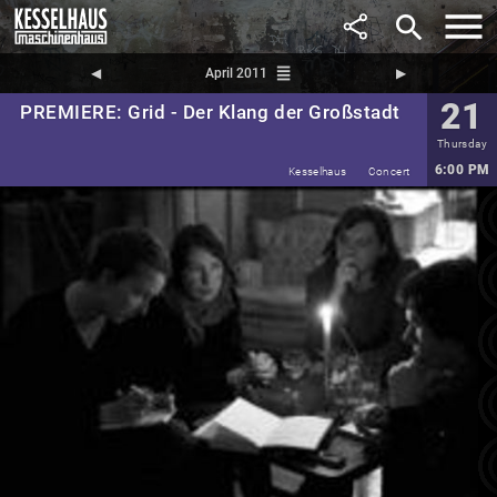
search
reorder
◀︎
April 2011
▶︎
21
PREMIERE: Grid - Der Klang der Großstadt
Thursday
6:00 PM
Kesselhaus
Concert