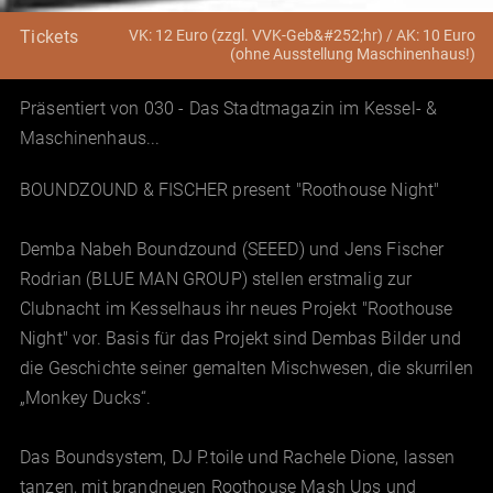
VK: 12 Euro (zzgl. VVK-Geb&#252;hr) / AK: 10 Euro
Tickets
(ohne Ausstellung Maschinenhaus!)
Präsentiert von 030 - Das Stadtmagazin im Kessel- &
Maschinenhaus...
BOUNDZOUND & FISCHER present "Roothouse Night"
Demba Nabeh Boundzound (SEEED) und Jens Fischer
Rodrian (BLUE MAN GROUP) stellen erstmalig zur
Clubnacht im Kesselhaus ihr neues Projekt "Roothouse
Night" vor. Basis für das Projekt sind Dembas Bilder und
die Geschichte seiner gemalten Mischwesen, die skurrilen
„Monkey Ducks“.
Das Boundsystem, DJ P.toile und Rachele Dione, lassen
tanzen, mit brandneuen Roothouse Mash Ups und