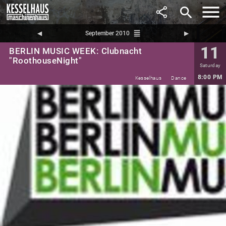
search
reorder
◀︎
September 2010
▶︎
11
BERLIN MUSIC WEEK: Clubnacht
"RoothouseNight"
Saturday
8:00 PM
Kesselhaus
Dance