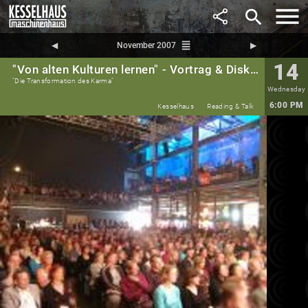
search
reorder
◀︎
November 2007
▶︎
14
"Von alten Kulturen lernen" - Vortrag & Diskussion mit Marcus Schmieke
"Die Transformation des Karma"
Wednesday
6:00 PM
Kesselhaus
Reading & Talk