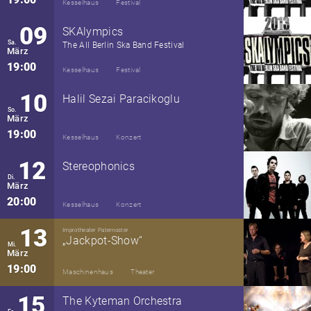
Kesselhaus
Festival
09
SKAlympics
Sa.
The All Berlin Ska Band Festival
März
19:00
Kesselhaus
Festival
10
Halil Sezai Paracikoglu
So.
März
19:00
Kesselhaus
Konzert
12
Stereophonics
Di.
März
20:00
Kesselhaus
Konzert
13
Improtheater Paternoster
„Jackpot-Show“
Mi.
März
19:00
Maschinenhaus
Theater
15
The Kyteman Orchestra