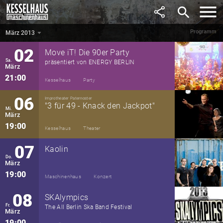
Februar
search
19:00
Maschinenhaus
Theater
Programm
März 2013
März 2013
▼
02
Move iT! Die 90er Party
Sa.
präsentiert von ENERGY BERLIN
März
21:00
Kesselhaus
Party
06
Improtheater Paternoster
"3 für 49 - Knack den Jackpot"
Mi.
März
19:00
Kesselhaus
Theater
07
Kaolin
Do.
März
19:00
Maschinenhaus
Konzert
08
SKAlympics
Fr.
The All Berlin Ska Band Festival
März
19:00