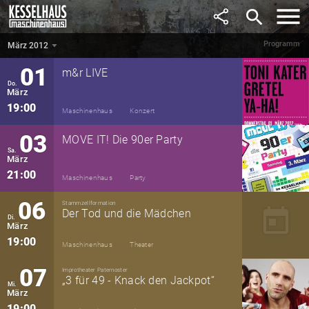
Februar
search
19:00
Maschinenhaus
Theater
Programm
März 2012
März 2012
▼
01
m&r LIVE
Do.
März
19:00
Maschinenhaus
Konzert
03
MOVE IT! Die 90er Party
Sa.
März
21:00
Maschinenhaus
Party
06
Stammzellformation
today
Der Tod und die Mädchen
Di.
März
19:00
Maschinenhaus
Theater
07
Improtheater Paternoster
„3 für 49 - Knack den Jackpot“
Mi.
März
19:00