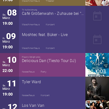
Maschinenhaus
Theater
08
TV Aufzeichnung
today
Café Größenwahn - Zuhause bei "Die Zöllner"
Do.
März
19:00
Maschinenhaus
Konzert
09
Moshtec feat. Büker - Live
today
Fr.
März
19:00
Maschinenhaus
Konzert
10
Players Delight präs.
Delicious Dan (Tiesto Tour DJ)
Sa.
März
22:00
Kesselhaus
Party
11
Tyler Ward
So.
März
19:00
Kesselhaus
Konzert
12
Los Van Van