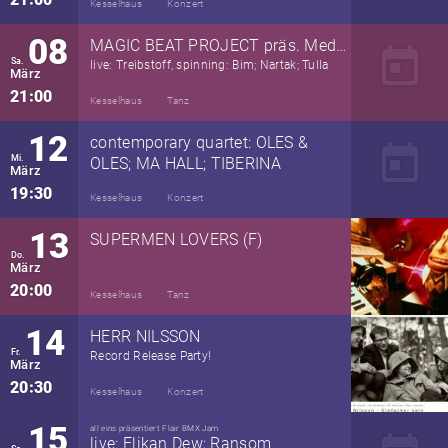
Kesselhaus
Konzert
08
MAGIC BEAT PROJECT präs. Medium-Label Night
today
Sa.
live: Treibstoff, spinning: Bim; Nartak; Tulla
März
21:00
Kesselhaus
Tanz
12
contemporary quartet: OLES &
today
Mi.
OLES; MA HALL; TIBERINA
März
19:30
Kesselhaus
Konzert
13
SUPERMEN LOVERS (F)
Do.
März
20:00
Kesselhaus
Tanz
14
HERR NILSSON
Fr.
Record Release Party!
März
20:30
Kesselhaus
Konzert
15
all eins präsentiert Flair BMX Jam
live: Elikan Dew; Ransom