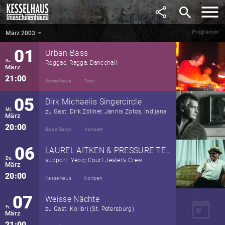
Februar
search
21:00
Kesselhaus
Tanz
Programm
März 2003
März 2003
▼
01
Urban Bass
Sa.
Reggae, Ragga, Dancehall
März
21:00
Kesselhaus
Tanz
05
Dirk Michaelis Singercircle
Mi.
zu Gast: Dirk Zöllner, Jannis Zotos, Indijana
März
20:00
Soda Salon
Konzert
06
LAUREL AITKEN & PRESSURE TENANTS
Do.
support: Yebo; Court Jester’s Crew
März
20:00
Kesselhaus
Konzert
07
Weisse Nächte
today
Fr.
zu Gast: Kolibri (St. Petersburg)
März
21:00