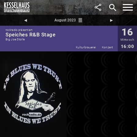
search
reorder
◀︎
August 2023
▶︎
16
rockradio präsentiert
Speiches R&B Stage
Big Joe Stolle
Mittwoch
16:00
Kulturbrauerei
Konzert