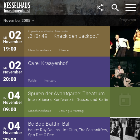
Oktober
search
20:00
Kesselhaus
Konzert
Programm
November 2005
November 2005
▼
02
Improvisationstheater Paternoster
„3 für 49 – Knack den Jackpot“
Mi.
November
19:00
Maschinenhaus
Theater
02
Carel Kraayenhof
Mi.
November
20:00
Palais
Konzert
04
Spuren der Avantgarde: Theatrum Machinarum
today
Fr.
Internationale Konferenz in Dessau und Berlin
November
09:00
Maschinenhaus
Lesung & Vortrag
04
Be Bop Battlin Ball
Fr.
heute: Ray Collins’ Hot Club, The Seatsniffers,
November
Spo-Dee-O-Dee
20:00