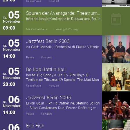
Kesselhaus
Konzert
05
Spuren der Avantgarde: Theatrum Machinarum
today
Sa.
Internationale Konferenz in Dessau und Berlin
November
09:00
Maschinenhaus
Lesung & Vortrag
05
Jazzfest Berlin 2005
Sa.
zu Gast: Mozaik, L’Orchestra di Piazza Vittorio
November
14:00
Palais
Konzert
05
Be Bop Battlin Ball
Sa.
heute: Big Sandy & His Fly Rite Boys, El
November
Terrible de Tihuana, 49 Special, The Mad Man
20:00
Kesselhaus
Konzert
06
JazzFest Berlin 2005
So.
Erkan Ogur – Philip Cathérine, Stefano Bollani
November
– Stian Carstensen Duo, Ferenc Snétberger
14:00
Trio
Palais
Konzert
06
Eric Fish