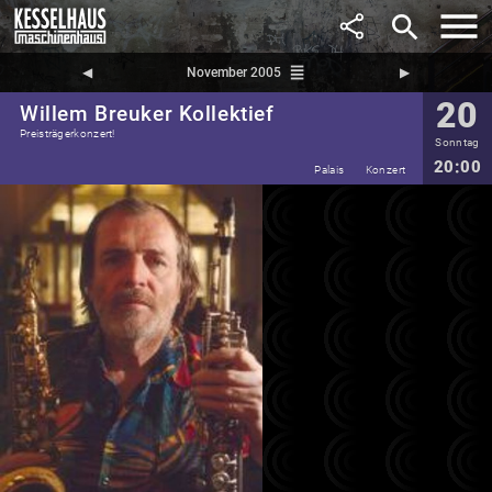
search
reorder
◀︎
November 2005
▶︎
20
Willem Breuker Kollektief
Preisträgerkonzert!
Sonntag
20:00
Palais
Konzert