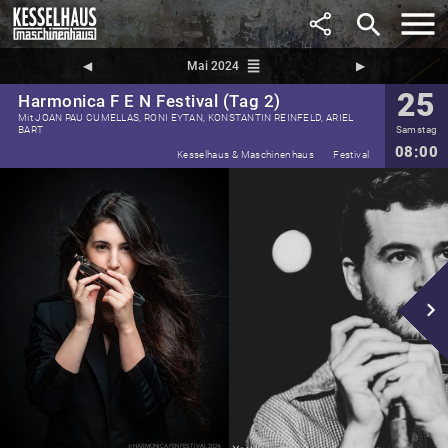
search
reorder
◀︎
Mai 2024
▶︎
25
Harmonica F E N Festival (Tag 2)
Mit JOAN PAU CUMELLAS, RONI EYTAN, KONSTANTIN REINFELD, ARIEL
BART
Samstag
08:00
Kesselhaus & Maschinenhaus
Festival
navigate_next
HARMONICA FEN FESTIVAL 2024.
©