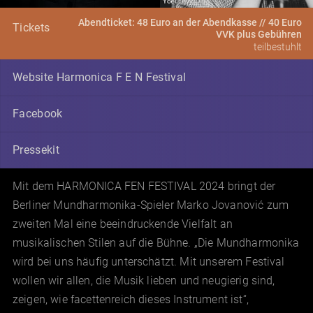
Abendticket: 48 Euro an der Abendkasse // 40 Euro
Tickets
VVK plus Gebühren
teilbestuhlt
Website Harmonica F E N Festival
Facebook
Pressekit
Mit dem HARMONICA FEN FESTIVAL 2024 bringt der
Berliner Mundharmonika-Spieler Marko Jovanović zum
zweiten Mal eine beeindruckende Vielfalt an
musikalischen Stilen auf die Bühne. „Die Mundharmonika
wird bei uns häufig unterschätzt. Mit unserem Festival
wollen wir allen, die Musik lieben und neugierig sind,
zeigen, wie facettenreich dieses Instrument ist“,